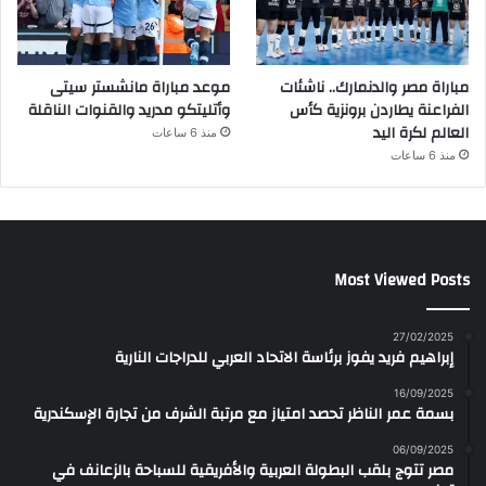
مباراة مصر والدنمارك.. ناشئات
موعد مباراة مانشستر سيتى
الفراعنة يطاردن برونزية كأس
وأتليتكو مدريد والقنوات الناقلة
العالم لكرة اليد
منذ 6 ساعات
منذ 6 ساعات
Most Viewed Posts
27/02/2025
إبراهيم فريد يفوز برئاسة الاتحاد العربي للدراجات النارية
16/09/2025
بسمة عمر الناظر تحصد امتياز مع مرتبة الشرف من تجارة الإسكندرية
06/09/2025
مصر تتوج بلقب البطولة العربية والأفريقية للسباحة بالزعانف في