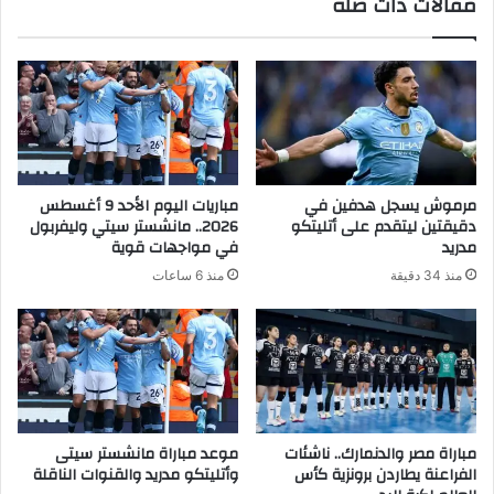
مقالات ذات صلة
مرموش يسجل هدفين في
مباريات اليوم الأحد 9 أغسطس
دقيقتين ليتقدم على أتليتكو
2026.. مانشستر سيتي وليفربول
مدريد
في مواجهات قوية
منذ 34 دقيقة
منذ 6 ساعات
مباراة مصر والدنمارك.. ناشئات
موعد مباراة مانشستر سيتى
الفراعنة يطاردن برونزية كأس
وأتليتكو مدريد والقنوات الناقلة