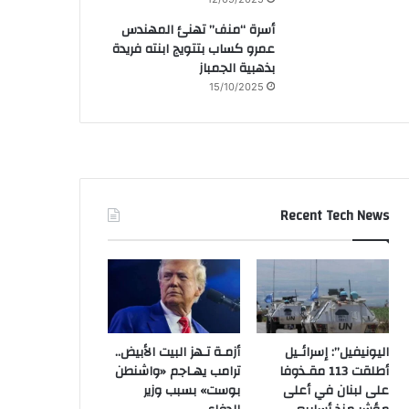
أسرة “منف” تهنئ المهندس
عمرو كساب بتتويج ابنته فريدة
بذهبية الجمباز
15/10/2025
Recent Tech News
اليونيفيل”: إسرائـيل
أزمـة تـهز البيت الأبيض..
أطلقت 113 مقـذوفا
ترامب يهـاجم «واشنطن
على لبنان في أعلى
بوست» بسبب وزير