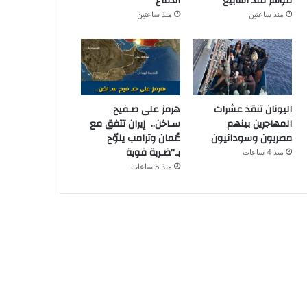
مؤشر منذ أسابيع
الدفاع
منذ ساعتين
منذ ساعتين
اليونان تنقذ عشرات
هرمز على صـفيح
المهاجرين بينهم
سـاخن.. إيران تتفق مع
مصريون وسودانيون
عُمان وترامب يلوّح
بـ”ضـربة قوية
منذ 4 ساعات
منذ 5 ساعات