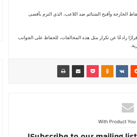
اظ الخارجة وأقبح الشتائم ضد اللاعب، الذي التزم بأقصى
ًا رادعًا عن تكرار مثل هذه المخالفات، للحفاظ على الجوانب
ية.
ريست
بوكيت
Odnoklassniki
مشاركة عبر البريد
طباعة
With Product You
Subscribe to our mailing lis