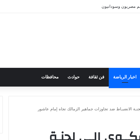
نهم مصريون وسودانيون
اخبار الرياضة
فن ثقافة
حوادث
محافظات
لجنـة الانضبـاط ضد تجاوزات جماهير الزمالك تجاه إمام عاشور
كــوى إلـى لجنـة