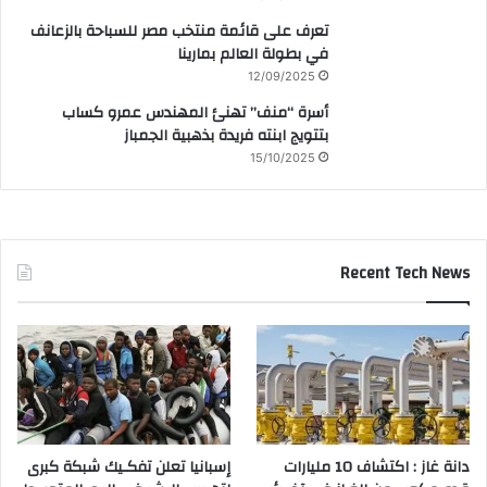
تعرف على قائمة منتخب مصر للسباحة بالزعانف
في بطولة العالم بمارينا
12/09/2025
أسرة “منف” تهنئ المهندس عمرو كساب
بتتويج ابنته فريدة بذهبية الجمباز
15/10/2025
Recent Tech News
دانة غاز : اكتشاف 10 مليارات
إسبانيا تعلن تفكـيك شبكة كبرى