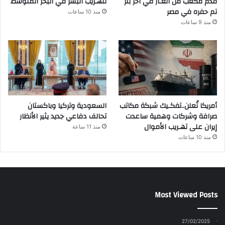
قدم مكعب من الغـاز في آخر بئر
لتهـريب البشر في البحر المتوسط
تم حفره في مصر
منذ 10 ساعات
منذ 9 ساعات
أمريكا تُعلن..تفكـيك شبكة مكاتب
السعودية وتركيا وباكستان
صرافة وشركات وهمية ساعدت
تحالف دفاعي جديد يثير الأنظار
إيران على تهـريب الأموال
منذ 11 ساعة
منذ 10 ساعات
Most Viewed Posts
27/02/2025