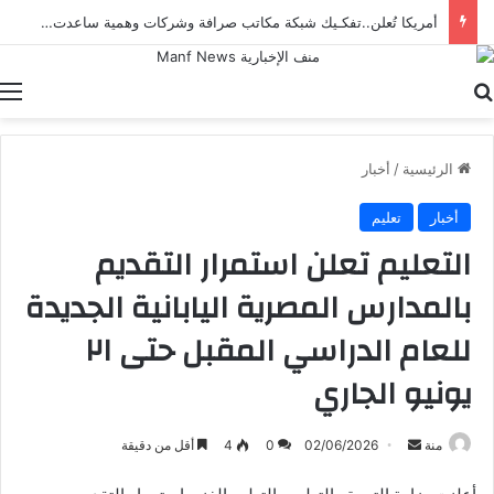
أمريكا تُعلن..تفكـيك شبكة مكاتب صرافة وشركات وهمية ساعدت إيران على تهـريب الأموال
بحث عن
ا
الرئيسية
/
أخبار
أخبار
تعليم
التعليم تعلن استمرار التقديم
بالمدارس المصرية اليابانية الجديدة
للعام الدراسي المقبل حتى ٢١
يونيو الجاري
أرسل
منة
02/06/2026
0
4
أقل من دقيقة
بريدا