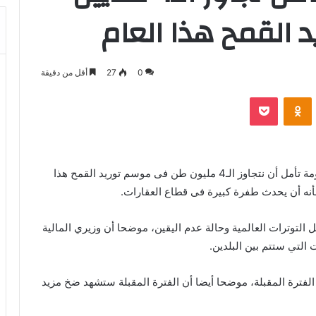
القمح هذا العام
0
27
أقل من دقيقة
بوكيت
Odnoklassniki
قال الدكتور مصطفى مدبولي، رئيس الوزراء، أن الحكومة تأمل أن نتجاوز الـ4 مليون طن فى موسم توريد القمح هذا
شأنه أن يحدث طفرة كبيرة فى قطاع العقارات.
ي فى ظل التوترات العالمية وحالة عدم اليقين، موضحا أن وزيري المالية
التي ستتم بين البلدين.
الفترة المقبلة، موضحا أيضا أن الفترة المقبلة ستشهد ضخ مزيد