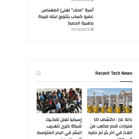
أسرة “منف” تهنئ المهندس
عمرو كساب بتتويج ابنته فريدة
بذهبية الجمباز
15/10/2025
Recent Tech News
دانة غاز : اكتشاف 10
إسبانيا تعلن تفكـيك
مليارات قدم مكعب من
شبكة كبرى لتهـريب
الغـاز في آخر بئر تم حفره
البشر في البحر المتوسط