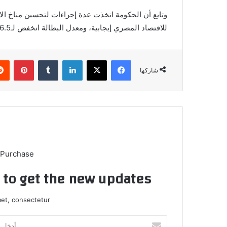
وتابع أن الحكومة اتخذت عدة إجراءات لتحسين مناخ الاس
للاقتصاد المصري إيجابية، ومعدل البطالة انخفض لـ6.5%.
فيسبوك
X
لينكدإن
بينتي
شاركها
 Purchase
t to get the new updates!
et, consectetur.
أدخل