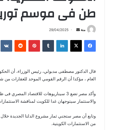
طن فى موسم توريد 
أرسل
منة
29/04/2025
بريدا
فيسبوك
X
لينكدإن
بينتيريست
إلكترونيا
العام ، مؤكدا أن الرقم القومي الموحد للعقارات من 
وأكد مصر تضع 3 سيناريوهات للاقتصاد المصر
والاستثمار سيتوجهان غدا للكويت لمناقشة الاستثمارات 
وتابع أن مصر ستجني ثمار مشروع الدلتا الجديدة خلال 
من الاستثمارات الكويتية.