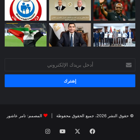
أدخل
بريدك
الإلكتروني
© حقوق النشر 2026، جميع الحقوق محفوظة |
المصمم: تامر عاشور
فيسبوك
X
يوتيوب
انستقرام