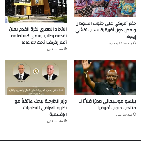
حظر أمريكي على جنوب السودان
الاتحاد المصري لكرة القدم يعلن
وبعض دول أفريقية بسبب تفشي
تقدمه بطلب رسمي لاستضافة
إيبولا
أمم إفريقيا تحت 23 عاما
منذ ساعة واحدة
منذ ساعتين
بيتسو موسيماني مديرًا فنيًّا لـ
وزير الخارجية يبحث هاتفياً مع
منتخب جنوب أفريقيا
نظيره العراقي التطورات
الإقليمية
منذ ساعتين
منذ ساعتين