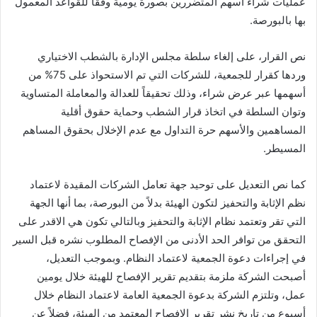
عمليات شراء أسهم المتضررين بصورة يومية وفقاً للقواعد المعمول
بها بالبورصة.
نص القرار، على إلغاء سلطة مجلس الإدارة بالشطب الاختياري
وردها كقرار للجمعية، للشركات التي تم الاستحواذ على 75% من
أسهمها عبر عرض شراء، وذلك تحقيقاً للعدالة والمعاملة المتساوية
وتوان السلطة في اتخاذ قرار الشطب وحماية حقوق أقلية
المساهمين والأسهم حرة التداول مع عدم الإخلال بحقوق المساهم
المسيطر.
كما نص التعديل على توحيد جهة تعامل الشركات المقيدة لاعتماد
نظم الإثابة والتحفيز لتكون الهيئة بدلاً من البورصة، بما أنها الجهة
التي تقر وتعتمد نظام الإثابة والتحفيز وبالتالي تكون هي الاقدر على
التحقق من توافر الحد الأدنى من الإفصاح المطلوب نشره قبل السير
في إجراءات دعوة الجمعية لاعتماد النظام. وبموجب التعديل،
أصبحت الشركة ملزمة بتقديم تقرير الإفصاح للهيئة خلال يومين
عمل، وتلتزم الشركة بدعوة الجمعية العامة لاعتماد النظام خلال
أسبوع من تاريخ نشر تقرير الإفصاح المعتمد من الهيئة، فضلاً عن