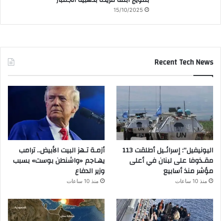
15/10/2025
Recent Tech News
اليونيفيل”: إسرائـيل أطلقت 113
أزمـة تـهز البيت الأبيض.. ترامب
مقـذوفا على لبنان في أعلى
يهـاجم «واشنطن بوست» بسبب
مؤشر منذ أسابيع
وزير الدفاع
منذ 10 ساعات
منذ 10 ساعات