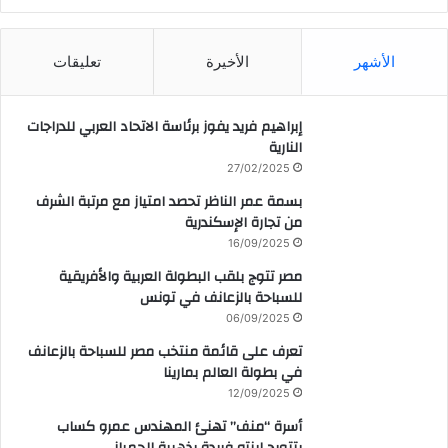
CAIRO WEATHER
الأشهر
الأخيرة
تعليقات
إبراهيم فريد يفوز برئاسة الاتحاد العربي للدراجات
النارية
27/02/2025
بسمة عمر الناظر تحصد امتياز مع مرتبة الشرف
من تجارة الإسكندرية
16/09/2025
مصر تتوج بلقب البطولة العربية والأفريقية
للسباحة بالزعانف في تونس
06/09/2025
تعرف على قائمة منتخب مصر للسباحة بالزعانف
في بطولة العالم بمارينا
12/09/2025
أسرة “منف” تهنئ المهندس عمرو كساب
بتتويج ابنته فريدة بذهبية الجمباز