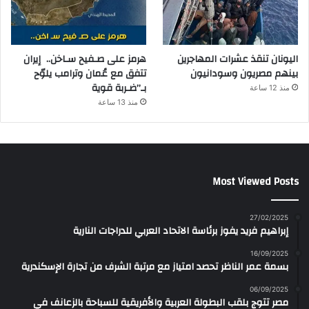
اليونان تنقذ عشرات المهاجرين
هرمز على صـفيح سـاخن.. إيران
بينهم مصريون وسودانيون
تتفق مع عُمان وترامب يلوّح
بـ”ضـربة قوية
منذ 12 ساعة
منذ 13 ساعة
Most Viewed Posts
27/02/2025
إبراهيم فريد يفوز برئاسة الاتحاد العربي للدراجات النارية
16/09/2025
بسمة عمر الناظر تحصد امتياز مع مرتبة الشرف من تجارة الإسكندرية
06/09/2025
مصر تتوج بلقب البطولة العربية والأفريقية للسباحة بالزعانف في