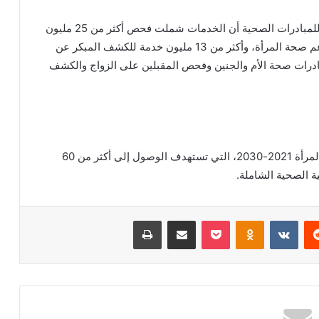
وأوضحت الدكتورة منى خليفة مدير عام الإدارة العامة للمبادرات الصحية أن الخدمات شملت فحص أكثر من 25 مليون
سيدة لفيروس «C»، و68 مليون خدمة ضمن مبادرة دعم صحة المرأة، وأكثر من 13 مليون خدمة للكشف المبكر عن
بادرات صحة الأم والجنين وفحص المقبلين على الزواج والكشف
تأتي هذه الإنجازات ضمن الاستراتيجية الوطنية لصحة المرأة 2021-2030، التي تستهدف الوصول إلى أكثر من 60
ية الصحية الشاملة.
ريست
بوكيت
Odnoklassniki
مشاركة عبر البريد
طباعة