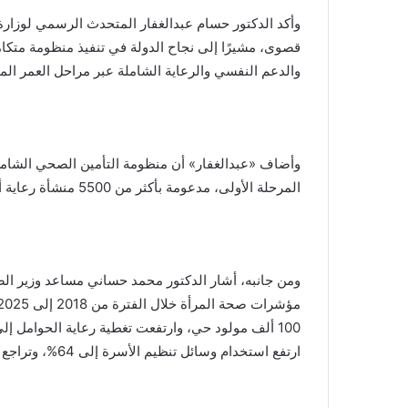
وأكد الدكتور حسام عبدالغفار المتحدث الرسمي لوزارة 
قصوى، مشيرًا إلى نجاح الدولة في تنفيذ منظومة متكام
والدعم النفسي والرعاية الشاملة عبر مراحل العمر الم
المرحلة الأولى، مدعومة بأكثر من 5500 منشأة رعاية أولية و2800 وحدة صديقة للمرأة و14 ألف رائدة ريفية.
ومن جانبه، أشار الدكتور محمد حساني مساعد وزير ال
ارتفع استخدام وسائل تنظيم الأسرة إلى 64%، وتراجع انتشار فيروس «C» إلى 0.38%.