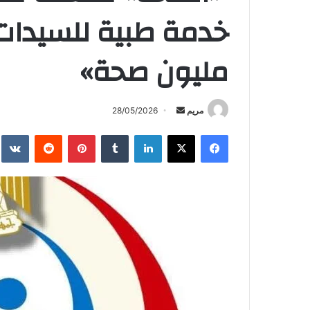
مليون صحة»
أرسل
مريم
28/05/2026
بريدا
فيسبوك
X
لينكدإن
بينتيريست
إلكترونيا