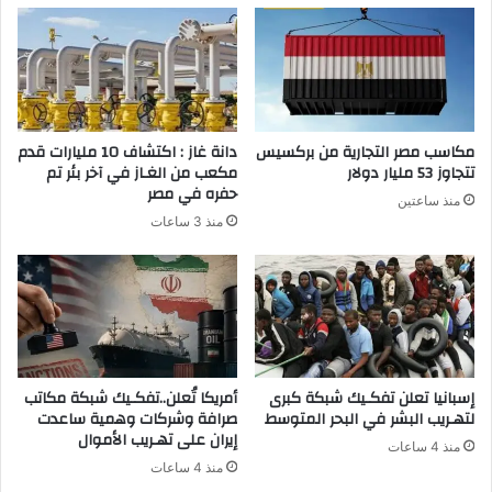
مكاسب مصر التجارية من بركسيس
دانة غاز : اكتشاف 10 مليارات قدم
تتجاوز 53 مليار دولار
مكعب من الغـاز في آخر بئر تم
حفره في مصر
منذ ساعتين
منذ 3 ساعات
إسبانيا تعلن تفكـيك شبكة كبرى
أمريكا تُعلن..تفكـيك شبكة مكاتب
لتهـريب البشر في البحر المتوسط
صرافة وشركات وهمية ساعدت
إيران على تهـريب الأموال
منذ 4 ساعات
منذ 4 ساعات