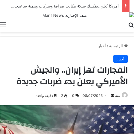
أمريكا تُعلن..تفكـيك شبكة مكاتب صرافة وشركات وهمية ساعدت إيران على تهـريب الأموال
بحث عن
ا
الرئيسية
/
أخبار
أخبار
انفجارات تهز إيران.. والجيش
الأميركي يعلن بدء ضربات جديدة
أرسل
منة
08/07/2026
0
2
دقيقة واحدة
بريدا
إلكترونيا