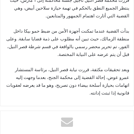
قررت محكمة قصر النيل تأجيل جلسة محاكمته إلى 1 مارس، حيث
ينتظر الجميع النطق بالحكم في تهمة حيازة سلاحين أبيض، وهي
القضية التي أثارت اهتمام الجمهور والمتابعين.
بدأت القضية عندما تمكنت أجهزة الأمن من ضبط حمو بيكا داخل
منطقة الزمالك، حيث تبين أنه مطلوب على ذمة قضايا سابقة. وعلى
الفور، تم تحرير محضر رسمي بالواقعة في قسم شرطة قصر النيل،
قبل أن يتم عرضه على النيابة المختصة.
وبعد تحقيقات مكثفة، قررت نيابة قصر النيل، برئاسة المستشار
عمرو عوض، إحالة القضية إلى محكمة الجنح، بعدما وجهت إليه
اتهامات بحيازة أسلحة بيضاء دون تصريح، وهو ما قد يعرضه لعقوبات
قانونية إذا ثبتت إدانته.