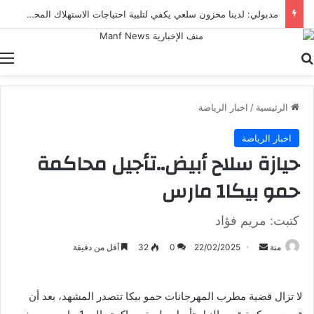
مدبولي: لدينا مخزون سلعي يكفي لتلبية احتياجات الاستهلاك المحلي لفترات آمنة تصل في بعض السلع إلى عام كامل
بحث عن
ا
الرئيسية
/
اخبار الرياضة
اخبار الرياضة
حيازة سلاح أبيض..تأجيل محاكمة
حمو بيكا1 مارس
كتبت: مريم فؤاد
أرسل
منة
22/02/2025
0
32
أقل من دقيقة
بريدا
إلكترونيا
لا تزال قضية مطرب المهرجانات حمو بيكا تتصدر المشهد، بعد أن