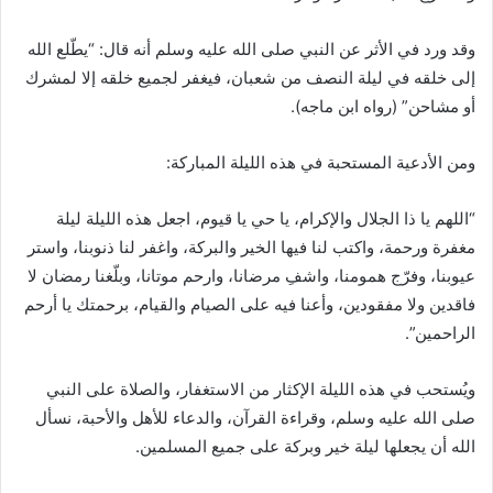
وقد ورد في الأثر عن النبي صلى الله عليه وسلم أنه قال: “يطّلع الله
إلى خلقه في ليلة النصف من شعبان، فيغفر لجميع خلقه إلا لمشرك
أو مشاحن” (رواه ابن ماجه).
ومن الأدعية المستحبة في هذه الليلة المباركة:
“اللهم يا ذا الجلال والإكرام، يا حي يا قيوم، اجعل هذه الليلة ليلة
مغفرة ورحمة، واكتب لنا فيها الخير والبركة، واغفر لنا ذنوبنا، واستر
عيوبنا، وفرّج همومنا، واشفِ مرضانا، وارحم موتانا، وبلّغنا رمضان لا
فاقدين ولا مفقودين، وأعنا فيه على الصيام والقيام، برحمتك يا أرحم
الراحمين”.
ويُستحب في هذه الليلة الإكثار من الاستغفار، والصلاة على النبي
صلى الله عليه وسلم، وقراءة القرآن، والدعاء للأهل والأحبة، نسأل
الله أن يجعلها ليلة خير وبركة على جميع المسلمين.