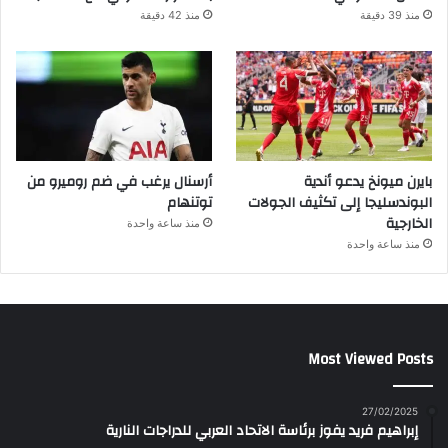
منذ 39 دقيقة
منذ 42 دقيقة
بايرن ميونخ يدعو أندية
أرسنال يرغب في ضم روميرو من
البوندسليجا إلى تكثيف الجولات
توتنهام
الخارجية
منذ ساعة واحدة
منذ ساعة واحدة
Most Viewed Posts
27/02/2025
إبراهيم فريد يفوز برئاسة الاتحاد العربي للدراجات النارية