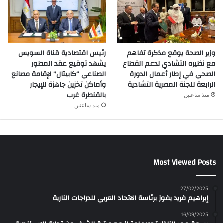
وزير الصحة يوقع مذكرة تفاهم
رئيس اقتصادية قناة السويس
مع نظيره التشادي لدعم القطاع
يشهد توقيع عقد المطور
الصحي في إطار أعمال الدورة
الصناعي “كابيتال” لإقامة مصانع
الرابعة للجنة المصرية التشادية
وأماكن تخزين جاهزة للإيجار
بالقنطرة غرب
منذ ساعتين
منذ ساعتين
Most Viewed Posts
27/02/2025
إبراهيم فريد يفوز برئاسة الاتحاد العربي للدراجات النارية
16/09/2025