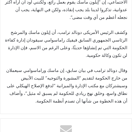
الاجتماعي، إن “إيلون ماسك يقوم بعمل رائع، ولكنني أود أن أراه أكثر
عدوانية، تذكروا لدينا بلد يجب إنقاذه، ولكن في النهاية، يجب أن
نجعله أعظم من أي وقت مضى”.
وكشف الرئيس الأمريكى دونالد ترامب، أن إيلون ماسك والمرشح
الرئاسي الجمهوري السابق فيفيك راماسوامي سيقودان إدارة كفاءة
الحكومة التي تم إنشاؤها حديثًا، وعلى الرغم من الاسم، فإن الإدارة
لن تكون وكالة حكومية.
وقال دونالد ترامب في بيان سابق، إن ماسك وراماسوامي سيعملان
من خارج الحكومة لتقديم “المشورة والتوجيه” للبيت الأبيض
وسيشتركان مع مكتب الإدارة والميزانية “لدفع الإصلاح الهيكلي على
نطاق واسع، وخلق نهج ريادي للحكومة لم يسبق له مثيل”، وأضاف
أن هذه الخطوة من شأنها أن تصدم أنظمة الحكومة.