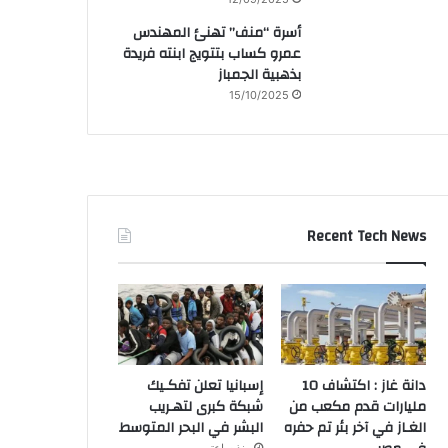
أسرة “منف” تهنئ المهندس
عمرو كساب بتتويج ابنته فريدة
بذهبية الجمباز
15/10/2025
Recent Tech News
دانة غاز : اكتشاف 10
إسبانيا تعلن تفكـيك
مليارات قدم مكعب من
شبكة كبرى لتهـريب
الغـاز في آخر بئر تم حفره
البشر في البحر المتوسط