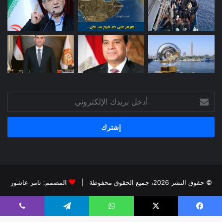
أدخل
بريدك
الإلكتروني
© حقوق النشر 2026، جميع الحقوق محفوظة |
المصمم: تامر عاشور
فيسبوك
X
يوتيوب
انستقرام
يسبوك
X
واتساب
تيلقرام
ڤايبر