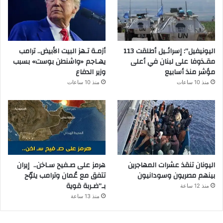
اليونيفيل”: إسرائـيل أطلقت 113
أزمـة تـهز البيت الأبيض.. ترامب
مقـذوفا على لبنان في أعلى
يهـاجم «واشنطن بوست» بسبب
مؤشر منذ أسابيع
وزير الدفاع
منذ 10 ساعات
منذ 10 ساعات
اليونان تنقذ عشرات المهاجرين
هرمز على صـفيح سـاخن.. إيران
بينهم مصريون وسودانيون
تتفق مع عُمان وترامب يلوّح
بـ”ضـربة قوية
منذ 12 ساعة
منذ 13 ساعة