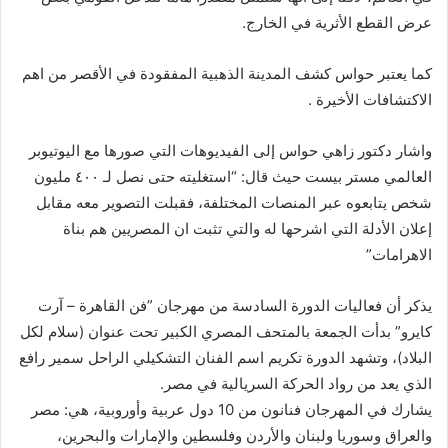
عرض القطع الأثرية في الخارج.
كما يعتبر حواس كشف المدينة الذهبية المفقودة في الأقصر من اهم
الاكتشافات الأخيرة .
واشار دكتور زاهي حواس إلى الفيديوهات التي صورها مع اليوتيوبر
العالمي مستر بيست حيث قال: “استغليته حتى نصل لـ ٤٠٠ مليون
شخص يتابعوه عبر المنصات المختلفة، فقبلت التصوير معه مقابل
إعلان الأدلة التي اشرحها له والتي تثبت ان المصريين هم بناة
الاهرامات”
‎يذكر أن فعاليات الدورة السادسة من مهرجان ”فن القاهرة – آرت
كايرو” بدأت الجمعة بالمتحف المصري الكبير تحت عنوان (سلام لكل
البلاد)، وتشهد الدورة تكريم اسم الفنان التشكيلي الراحل سمير رافع
الذي يعد من رواد الحركة السريالية في مصر.
‎يشارك في المهرجان فنانون من 10 دول عربية وأوروبية، هي: مصر
والعراق وسوريا ولبنان والأردن وفلسطين والإمارات والبحرين،