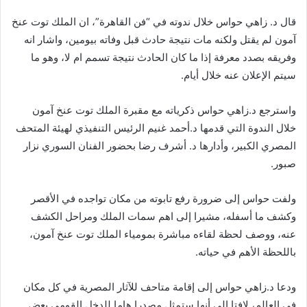
قال د. زاهي حواس خلال ندوته في “فن القاهرة”، ان الملك توت عنخ
آمون لم يقتل ولكنه مات نتيجة حادث قبل وفاته بيومين، واشار انه
وفريقه بصدد معرفة إذا ما كان الحادث نتيجة تسمم ام لا، وهو ما
سيتم الإعلان عنه خلال أيام.
واسترجع د.زاهي حواس ذكرياته مع مقبرة الملك توت عنخ آمون
خلال الندوة التي قدمها د.أحمد غنيم الرئيس التنفيذي لهيئة المتحف
المصري الكبير، وأدارها د. أشرف رضا بحضور الفنان السوري نزار
صبور.
ولفت حواس إلى ضرورة رفع تابوته من مكان تواجده في الأقصر
وكشف ما أسفله، مشيرا إلى اهم سمات الملك ومراحل الكشف
عنه، ووصف لحظة لقاءه مباشرة بمومياء الملك توت عنخ آمون،
باللحظة الأهم في حياته.
ودعا د.زاهي حواس إلى إقامة متاحف للآثار المصرية في كل مكان
في العالم، لافتا إلى أنها ستمثل مصدرا هاما للدخل القومي بعض