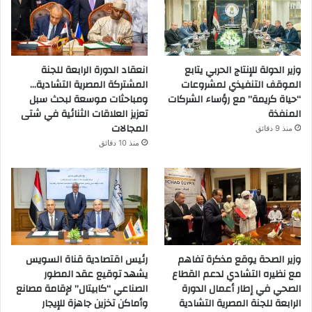
وزير الدولة للإنتاج الحربي يتابع
انعقاد الدورة الرابعة للجنة
الموقف التنفيذي لمشروعات
المشتركة المصرية التشادية…
“حياة كريمة” مع رؤساء الشركات
ومباحثات موسعة لبحث سبل
المنفذة
تعزيز العلاقات الثنائية في شتى
المجالات
منذ 9 دقائق
منذ 10 دقائق
وزير الصحة يوقع مذكرة تفاهم
رئيس اقتصادية قناة السويس
مع نظيره التشادي لدعم القطاع
يشهد توقيع عقد المطور
الصحي في إطار أعمال الدورة
الصناعي “كابيتال” لإقامة مصانع
الرابعة للجنة المصرية التشادية
وأماكن تخزين جاهزة للإيجار