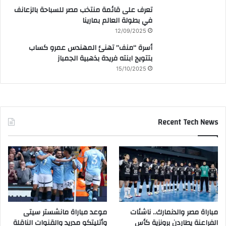
تعرف على قائمة منتخب مصر للسباحة بالزعانف
في بطولة العالم بمارينا
12/09/2025
أسرة “منف” تهنئ المهندس عمرو كساب
بتتويج ابنته فريدة بذهبية الجمباز
15/10/2025
Recent Tech News
مباراة مصر والدنمارك.. ناشئات
موعد مباراة مانشستر سيتى
الفراعنة يطاردن برونزية كأس
وأتليتكو مدريد والقنوات الناقلة