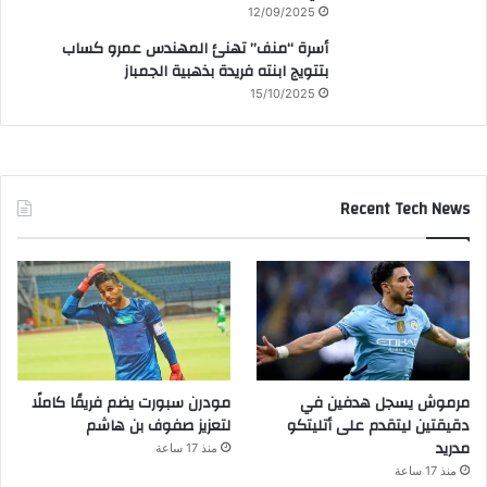
12/09/2025
أسرة “منف” تهنئ المهندس عمرو كساب
بتتويج ابنته فريدة بذهبية الجمباز
15/10/2025
Recent Tech News
مرموش يسجل هدفين في
مودرن سبورت يضم فريقًا كاملًا
دقيقتين ليتقدم على أتليتكو
لتعزيز صفوف بن هاشم
مدريد
منذ 17 ساعة
منذ 17 ساعة