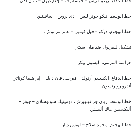
خط الدفاع: ريكو لويس – خوسانوف – جفارديول – ناثان آكي.
خط الوسط: نيكو جونزاليس – دى بروين – سافينيو.
خط الهجوم: دوكو – فيل فودين – عمر مرموش.
تشكيل ليفربول ضد مان سيتي
حراسة المرمى: أليسون بيكر.
خط الدفاع: ألكسندر أرنولد – فيرجيل فان دايك – إبراهيما كوناتي –
أندرو روبرتسون.
خط الوسط: ريان جرافينبيرش، دومينيك سوبوسلاي – جونز –
أليكسيس ماك أليستر.
خط الهجوم: محمد صلاح – لويس دياز