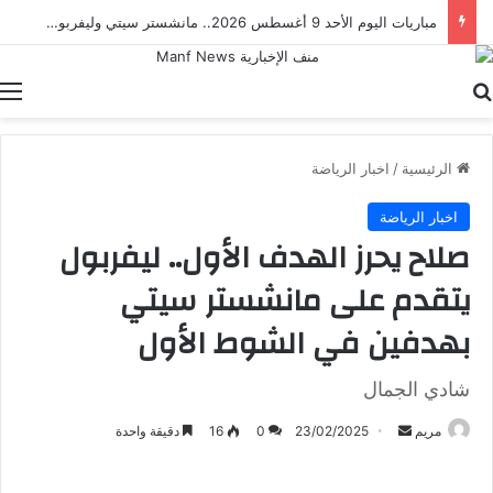
مباراة مصر والدنمارك.. ناشئات الفراعنة يطاردن برونزية كأس العالم لكرة اليد
بحث عن
ا
الرئيسية
/
اخبار الرياضة
اخبار الرياضة
صلاح يحرز الهدف الأول.. ليفربول
يتقدم على مانشستر سيتي
بهدفين في الشوط الأول
شادي الجمال
أرسل
مريم
23/02/2025
0
16
دقيقة واحدة
بريدا
إلكترونيا