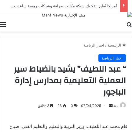
أمريكا تُعلن..تفكـيك شبكة مكاتب صرافة وشركات وهمية ساعدت إيران على تهـريب الأموال
بحث عن
ا
الرئيسية
/
اخبار الرياضة
اخبار الرياضة
“ عبد اللطيف” يشيد بانضباط سير
العملية التعليمية بمدارس إدارة
الباجور
أرسل
منة
07/04/2025
0
23
3 دقائق
بريدا
إلكترونيا
قام محمد عبد اللطيف، وزير التربية والتعليم والتعليم الفني، صباح