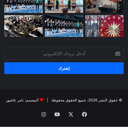
أدخل
بريدك
الإلكتروني
© حقوق النشر 2026، جميع الحقوق محفوظة |
المصمم: تامر عاشور
فيسبوك
X
يوتيوب
انستقرام