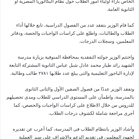
الخاص بآراء أولياء أمور الطلاب حول نظام البكالوريا المصرية أو
الثانوية العامة.
كما قام الوزير بتفقد عدد من الفصول الدراسية، تابع خلالها أداء
الطلاب والطالبات، واطلع على كراسات الواجبات والحصة، ودفاتر
المعلمين، وسجلات الدرجات.
واختتم الوزير جولته التفقدية بمحافظة المنوفية بزيارة مدرسة
الشهيد رائد طيار محمد عادل شبل عباس الثانوية المشتركة التابعة
لإدارة الباجور التعليمية والتى يبلغ عدد طلابها ٢٧٨١ طالب وطالبة.
وتفقد الوزير عددًا من فصول الصفين الأول والثانى الثانوى
بالمدرسة، واطمأن على المستوى الدراسي للطلاب ومدى تحصيلهم
للدروس من خلال الاطلاع على كراسات الواجبات والحصص، كما
أجرى مراجعة شاملة لكشوف درجات الطلاب.
وأشاد الوزير بانتظام الطلاب فى المدرسة، كما أعرب عن تقديره
لجهود المعلمين في تقديم الدعم والإشراف على سير العملية