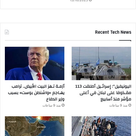
Recent Tech News
اليونيفيل”: إسرائـيل أطلقت 113
أزمـة تـهز البيت الأبيض.. ترامب
مقـذوفا على لبنان في أعلى
يهـاجم «واشنطن بوست» بسبب
مؤشر منذ أسابيع
وزير الدفاع
منذ 9 ساعات
منذ 9 ساعات