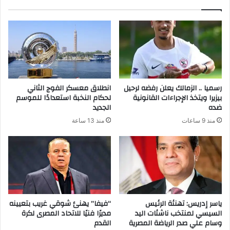
رسميا .. الزمالك يعلن رفضه لرحيل
انطلاق معسكر الفوج الثاني
بيزيرا ويتخذ الإجراءات القانونية
لحكام النخبة استعدادًا للموسم
ضده
الجديد
منذ 9 ساعات
منذ 13 ساعة
ياسر إدريس: تهنئة الرئيس
“فيفا” يهنئ شوقي غريب بتعيينه
السيسي لمنتخب ناشئات اليد
مديرًا فنيًا للاتحاد المصرى لكرة
وسام علي صدر الرياضة المصرية
القدم