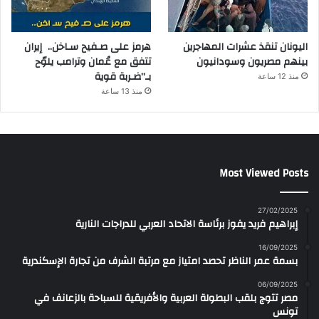
اليونان تنقذ عشرات المهاجرين
هرمز على صـفيح سـاخن.. إيران
بينهم مصريون وسودانيون
تتفق مع عُمان وترامب يلوّح
بـ”ضـربة قوية
منذ 12 ساعة
منذ 13 ساعة
Most Viewed Posts
27/02/2025
إبراهيم فريد يفوز برئاسة الاتحاد العربي للدراجات النارية
16/09/2025
بسمة عمر الناظر تحصد امتياز مع مرتبة الشرف من تجارة الإسكندرية
06/09/2025
مصر تتوج بلقب البطولة العربية والأفريقية للسباحة بالزعانف في
تونس