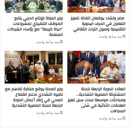
مصر وتشاد يوقعان اتفاقا لتعزيز
وزير الدولة للإنتاج الحربي يتابع
التعاون في الحرف اليدوية
الموقف التنفيذي لمشروعات
التقليدية وصون التراث الثقافي
“حياة كريمة” مع رؤساء الشركات
المنفذة
منذ ساعة واحدة
منذ ساعة واحدة
انعقاد الدورة الرابعة للجنة
وزير الصحة يوقع مذكرة تفاهم مع
المشتركة المصرية التشادية…
نظيره التشادي لدعم القطاع
ومباحثات موسعة لبحث سبل تعزيز
الصحي في إطار أعمال الدورة
العلاقات الثنائية في شتى
الرابعة للجنة المصرية التشادية
المجالات
منذ ساعة واحدة
منذ ساعة واحدة