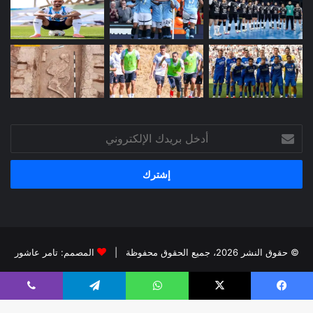
أدخل
بريدك
الإلكتروني
© حقوق النشر 2026، جميع الحقوق محفوظة |
المصمم: تامر عاشور
فيسبوك
X
يوتيوب
انستقرام
يسبوك
X
واتساب
تيلقرام
ڤايبر