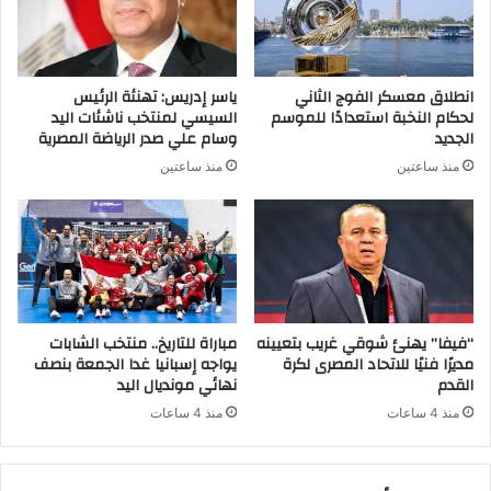
انطلاق معسكر الفوج الثاني
ياسر إدريس: تهنئة الرئيس
لحكام النخبة استعدادًا للموسم
السيسي لمنتخب ناشئات اليد
الجديد
وسام علي صدر الرياضة المصرية
منذ ساعتين
منذ ساعتين
“فيفا” يهنئ شوقي غريب بتعيينه
مباراة للتاريخ.. منتخب الشابات
مديرًا فنيًا للاتحاد المصرى لكرة
يواجه إسبانيا غدا الجمعة بنصف
القدم
نهائي مونديال اليد
منذ 4 ساعات
منذ 4 ساعات