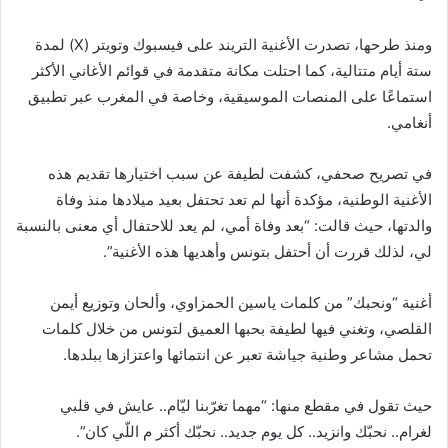
ومنذ طرحها، تصدرت الأغنية التريند على فيسبوك وتويتر (X) لمدة
ستة أيام متتالية، كما احتلت مكانة متقدمة في قوائم الأغاني الأكثر
استماعًا على المنصات الموسيقية، وخاصة في المغرب عبر تطبيق
أنغامي.
في تصريح صحفي، كشفت لطيفة عن سبب اختيارها تقديم هذه
الأغنية الوطنية، مؤكدة أنها لم تعد تحتفل بعيد ميلادها منذ وفاة
والدتها، حيث قالت: “بعد وفاة أمي، لم يعد للاحتفال أي معنى بالنسبة
لي، لذلك قررت أن أحتفل بتونس وأهديها هذه الأغنية”.
أغنية “ونحبك” من كلمات ياسين الحمزاوي، وألحان وتوزيع أيمن
القلصي، وتغني فيها لطيفة بحبها العميق لتونس من خلال كلمات
تحمل مشاعر وطنية جياشة تعبر عن انتمائها واعتزازها ببلدها.
حيث تقول في مقطع منها: “مهما تغرّبنا ليّام.. عايش في قلبي
لغرام.. نحبّك وانزيد.. كل يوم جديد.. نحبّك أكثر م اللّي كان”.