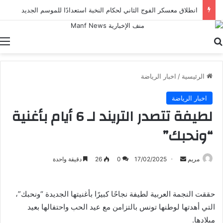
انطلاق معسكر الفوج الثاني لحكام النخبة استعدادًا للموسم الجديد
بحث عن
ا
الرئيسية
/
اخبار الرياضة
اخبار الرياضة
لطيفة تتصدر التريند لـ 6 أيام بأغنية
“ونحبك”
أرسل
مريم
17/02/2025
0
26
دقيقة واحدة
بريدا
إلكترونيا
حققت النجمة العربية لطيفة نجاحًا كبيرًا بأغنيتها الجديدة “ونحبك”،
التي أهدتها لوطنها تونس بالتزامن مع عيد الحب واحتفالها بعيد
ميلادها.