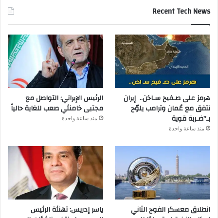
Recent Tech News
هرمز على صـفيح سـاخن.. إيران
الرئيس الإيراني: التواصل مع
تتفق مع عُمان وترامب يلوّح
مجتبى خامنئي صعب للغاية حالياً
بـ”ضـربة قوية
منذ ساعة واحدة
منذ ساعة واحدة
انطلاق معسكر الفوج الثاني
ياسر إدريس: تهنئة الرئيس