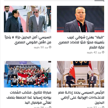
“فيفا” يهنئ شوقي غريب
السيسي: أمن البحرين جزءًا لا يتجزأ
بتعيينه مديرًا فنيًا للاتحاد المصرى
من الأمن القومي المصري
لكرة القدم
منذ 50 دقيقة
منذ 42 دقيقة
الرئيس السيسي يجدد إدانـة مصر
مباراة للتاريخ.. منتخب الشابات
للاعتـداءات الإيرانية على أراضي
يواجه إسبانيا غدا الجمعة بنصف
البحرين
نهائي مونديال اليد
منذ 52 دقيقة
منذ 56 دقيقة