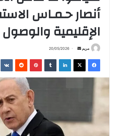
أنصار حـمـاس الاستف
الإقليمية والوصول إ
أرسل
مريم
20/05/2026
بريدا
فيسبوك
X
لينكدإن
بينتيريست
إلكترونيا