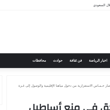
تمرار سكالوني مع المنتخب
اخبار الرياضة
فن ثقافة
حوادث
محافظات
صار حـمـاس الاستفزازية من دخول مياهنا الإقليمية والوصول إلى غـزة
الحق في منع أساطيل