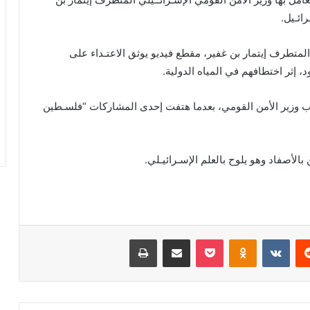
ائـيل.
لمتطرف إيتمار بن غفير، مقطع فيديو يوثق الاعتـداء على
إثر اختطافهم في المياه الدولية.
ب وزير الأمن القومي، بعدما هتفت إحدى المشاركات “فلسـطين
لأصفاد وهو يلوح بالعلم الإسـرائيـلي.
ريست
بوكيت
Odnoklassniki
مشاركة عبر البريد
طباعة