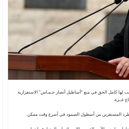
أبيب لها كامل الحق في منع “أساطيل أنصار حـمـاس” الاستفزازية
ع غــزة.
 بطرد المستفزين من أسطول الصمود في أسرع وقت ممكن.
مل بها وزير الأمن القومي الإسـرائــيلي المتطرف إيتمار بن