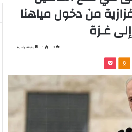
زازية من دخول مياهنا
لى غـزة
0
1
دقيقة واحدة
بوكيت
Odnoklassniki