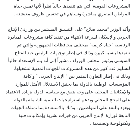
المشروعات القومية التي يتم تنفيذها حالياً نظراً لأنها تمس حياة
المواطن المصري مباشرةً وتساهم في تحسين ظروف معيشته .
وأكد الوزير “محمد صلاح” على التنسيق المستمر بين وزارتيّ الإنتاج
الحربي والإسكان لسرعة الانتهاء من تنفيذ كافة مشروعات المبادرة
الرئاسية “حياة كريمة” بمختلف محافظات الجمهورية والتي تم
تنفيذها بنسبة كبيرة وذلك فى إطار توجيهات الرئيس عبد الفتاح
السيسى ورئيس مجلس الوزراء ، مشيراً إلى أنه يتم الإستعداد حالياً
لتسليم عدد كبير من هذه المشروعات للجهات المعنية لتشغيلها،
وذلك فى إطار التعاون المثمر بين ” الإنتاج الحربى ” و كافة
المؤسسات الوطنية بالدولة بما يحقق الاستغلال الأمثل للموارد
والإمكانيات المحلية على وجه يتفق مع سياسة الدولة بزيادة الاعتماد
على المنتج المحلي ويدعم استراتيجيات التنمية الشاملة بالدولة
ويعود بالنفع على المواطنين ، وذلك بالاستفادة بما تمتلكه الجهات
التابعة لوزارة الإنتاج الحربي من خبرات بشرية وإمكانيات فنية
وتكنولوجية وتصنيعية .