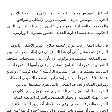
بريدا
إلكترونيا
استقبل المهندس محمد صلاح الدين مصطفى وزير الدولة للإنتاج
الحربي ، المهندس شريف الشربيني وزير الإسكان والمرافق
والمجتمعات العمرانية، بمقر ديوان عام وزارة الإنتاج الحربي بالحي
الحكومي بالعاصمة الإدارية الجديدة بحضور مسئولى الوزارتين.
فى بداية اللقاء رحب الوزير “محمد صلاح ” بوزير الإسكان والوفد
المرافق له ، مشيراً إلى أن هذا اللقاء يأتى فى إطار حرص الجانبين
على المتابعة المستمرة والوقوف أولا بأول على مستجدات الموقف
التنفيذى لمشروعات التعاون المشترك وعلى رأسها المشروعات
التى يتم تنفيذها فى إطار المبادرة الرئاسية ” حياة كريمة ” ، والبالغ
عددها 691 مشروعاً حيث تم إستعراض الموقف التنفيذى لمحطات
ومرافق المياه والصرف الصحي والتى تقوم بتنفيذها عدد من
الشركات التابعة لوزارة الإنتاج الحربى لصالح وزارة الإسكان من
خلال الهيئة القومية ،والجهاز التنفيذى ،والشركة القابضة لمياه
الشرب والصرف الصحي، وفى هذا الإطار أكد وزير الدولة للإنتاج
الحربى على أن مشروعات المبادرة الرئاسية “حياة كريمة” من أهم