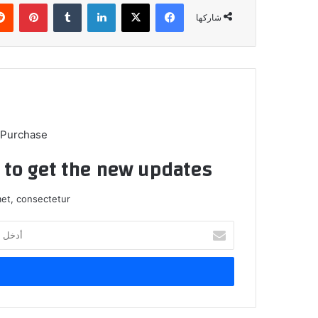
فيسبوك
X
لينكدإن
بينتي
شاركها
 Purchase
t to get the new updates!
et, consectetur.
أدخل
بريدك
الإلكتروني