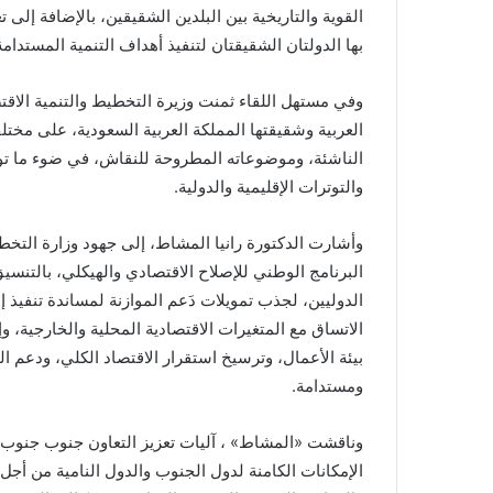
القوية والتاريخية بين البلدين الشقيقين، بالإضافة إلى
بها الدولتان الشقيقتان لتنفيذ أهداف التنمية المستد
وفي مستهل اللقاء ثمنت وزيرة التخطيط والتنمية الاقتص
العربية وشقيقتها المملكة العربية السعودية، على مخت
الناشئة، وموضوعاته المطروحة للنقاش، في ضوء ما تواج
والتوترات الإقليمية والدولية.
وأشارت الدكتورة رانيا المشاط، إلى جهود وزارة التخطيط
البرنامج الوطني للإصلاح الاقتصادي والهيكلي، بالتنسيق
الدوليين، لجذب تمويلات دَعم الموازنة لمساندة تنفيذ 
الاتساق مع المتغيرات الاقتصادية المحلية والخارجية، 
بيئة الأعمال، وترسيخ استقرار الاقتصاد الكلي، ودعم ا
ومستدامة.
وناقشت «المشاط» ، آليات تعزيز التعاون جنوب جنوب وا
الإمكانات الكامنة لدول الجنوب والدول النامية من أج