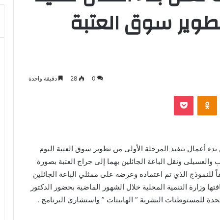
تطوير سوق العتبة
0
28
دقيقة واحدة
بوكيت
Odnoklassniki
بدء أعمال تنفيذ المرحلة الأولى من تطوير سوق العتبة اليوم
العسيلى ونقل الباعة الجائلين بهما إلى جراج العتبة بصورة
اً للنموذج الذي تم اعتماده وعرضه على ممثلي الباعة الجائلين
ها وزارة التنمية المحلية خلال الشهور الماضية بحضور الدكتور
حدة للمستوطنات البشرية ” الهابيتات ” واستشاري البرنامج .