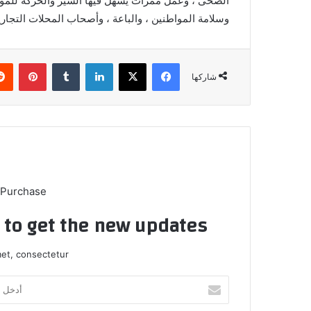
الصحى ، وعمل ممرات يسهل فيها السير والحركة للموا
وسلامة المواطنين ، والباعة ، وأصحاب المحلات التجار
فيسبوك
X
لينكدإن
بينتي
شاركها
 Purchase
t to get the new updates!
et, consectetur.
أدخل
بريدك
الإلكتروني