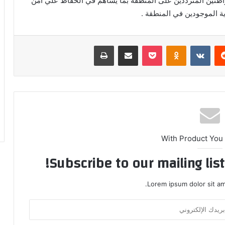
طنين المترددين على المنطقة بما يساهم في الحفاظ علي أمن
ية الموجودين في المنطقة .
ريست
بوكيت
Odnoklassniki
مشاركة عبر البريد
طباعة
With Product You
Subscribe to our mailing lis
Lorem ipsum dolor sit am