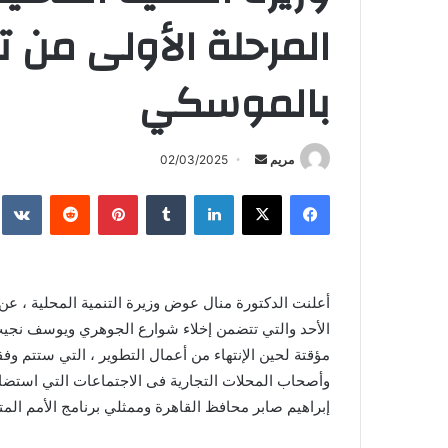
المرحلة الأولى من 
بالموسكي
أرسل
مريم
02/03/2025
بريدا
فيسبوك
X
لينكدإن
بينتيريست
إلكترونيا
أعلنت الدكتورة منال عوض وزيرة التنمية المحلية ، عن 
الأحد والتي تتضمن إخلاء شوارع الجوهري ويوسف نجيب و
مؤقتة لحين الإنتهاء من أعمال التطوير ، التي ستتم وفق
وأصحاب المحلات التجارية فى الاجتماعات التي استضافت
إبراهيم صابر محافظ القاهرة وممثلي برنامج الأمم المت