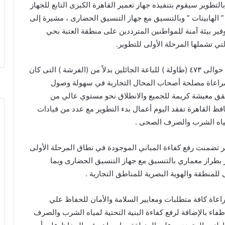
لتطوير سيقوم بتنفيذه جهاز تعمير القاهرة الكبرى التابع للجهاز
” الهابيتات ” وبالتنسيق مع جهاز التنسيق الحضارى ، مشيرة إلى
ر بيئة آمنة للمواطنين المترددين على منطقة العتبة بحي
ي تشملها المرحلة الأولى للتطوير.
وأوضحت د.منال عوض أن أعمال التطوير تتضمن تنفيذ حوالى ٤٧٣ (طاولة ) للباعة الجائلين بدلاً من (الفرشة ) التى كان
 مراعاة مصلحة أصحاب المحال التجارية في سهولة وصول
يحقق معيشة كريمة للجميع والانطلاق نحو مستوي عالي من
حافظ القاهرة تفقد اليوم أعمال بدء التطوير مع عدد من قيادات
ومياه الشرب والصرف الصحى .
ير تضمنت رفع كفاءة المباني الموجودة في نطاق المرحلة الأولى
 بطراز معماري بالتنسيق مع جهاز التنسيق الحضارى وبما
لمنطقة والهوية البصرية للمناطق التجارية .
عاة كافة متطلبات ومعايير السلامة والأمان للحفاظ علي
طفاء بالإضافة لرفع كفاءة البنية التحتية لمياه الشرب والصرف