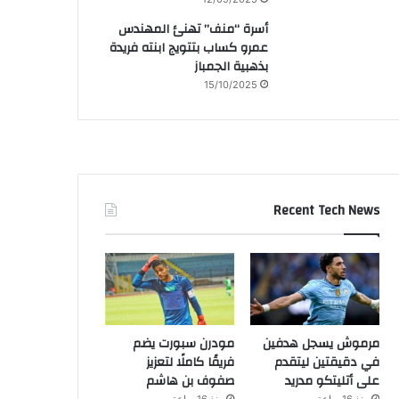
أسرة “منف” تهنئ المهندس
عمرو كساب بتتويج ابنته فريدة
بذهبية الجمباز
15/10/2025
Recent Tech News
مرموش يسجل هدفين
مودرن سبورت يضم
في دقيقتين ليتقدم
فريقًا كاملًا لتعزيز
على أتليتكو مدريد
صفوف بن هاشم