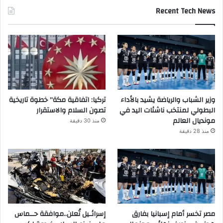
Recent Tech News
وزير الشباب والرياضة يشيد بالأداء
تركيا: اتفاقية مكة” خطوة تاريخية
البطولي لمنتخب ناشئات اليد في
تصون السلام والاستقرار
مونديال العالم
منذ 30 دقيقة
منذ 28 دقيقة
مصر تخسر أمام إسبانيا بفارق
إسرائـيل تُعلن..موافقة حــماس