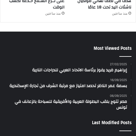
هدف في نصف نهائي مونديال
على نــزع السـلاح خـدعة لكسب
ناشئات اليد تحت 18 عامًا
الوقت
منذ ساعتين
منذ ساعتين
Most Viewed Posts
27/02/2025
إبراهيم فريد يفوز برئاسة الاتحاد العربي للدراجات النارية
16/09/2025
بسمة عمر الناظر تحصد امتياز مع مرتبة الشرف من تجارة الإسكندرية
06/09/2025
مصر تتوج بلقب البطولة العربية والأفريقية للسباحة بالزعانف في
تونس
Last Modified Posts