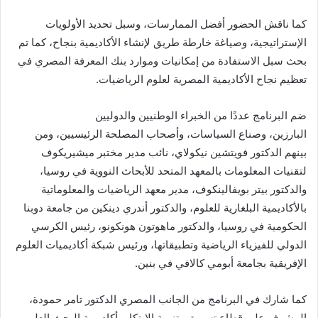
كما ناقش الحضور أفضل الممارسات، وسبل تحديد الأولويات
الإستراتيجية، وصياغة خارطة طريق لإنشاء الأكاديمية بنجاح، كما تم
بحث سبل الاستفادة من إمكانيات وموارد بنك المعرفة المصري في
تعظيم نجاح الأكاديمية المصرية لعلوم الرياضيات.
ضم البرنامج عددًا من الخبراء الوطنيين والدوليين
البارزين، وصناع السياسات، وأصحاب المصلحة الرئيسيين، ومن
بينهم الدكتور فويتشين نيكولاي، نائب مدير مختبر ميشيريكوف
لتقنيات المعلومات بالمعهد المتحد للأبحاث النووية في روسيا،
والدكتور بيتر بويفالينكوف، مدير معهد الرياضيات والمعلوماتية
بالأكاديمية البلغارية للعلوم، والدكتور أندري دينكين من جامعة دوبنا
الحكومية في روسيا، والدكتور ماهوتون هونكونو، رئيس الكرسي
الدولي للفيزياء الرياضية وتطبيقاتها، ورئيس شبكة أكاديميات العلوم
الإفريقية بجامعة أبومي كالافي في بنين.
كما شارك في البرنامج من الجانب المصري الدكتور تامر حمودة،
المشرف على قطاع تسويق وتنمية الابتكار بأكاديمية البحث العلمي