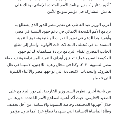
“أكيم شتاينر”، مدير برنامج الأمم المتحدة الإنمائي، وذلك على
هامش المشاركة في مؤتمر ميونيخ للأمن
أعرب الوزير عبد العاطي عن تقدير مصر للدور الذي يضطلع به
برنامج الأمم المُتحدة الإنمائي في دعم جهود التنمية في مصر،
وأهمية هذا الدعم في تعزيز القدرات الوطنية وتحقيق التنمية
المستدامة في مُختلف المجالات ذات الأولوية. وأشار إلى تطلع
الجانب المصري لقيام البرنامج بزيادة مساهماته لدعم جهود
الحكومة لتسريع عملية تحقيق أهداف التنمية المستدامة وتنفيذ خطة
مصر التنموية ٢٠٣٠، وكذا في مجال رعاية اللاجئين، لاسيما في ظل
الظروف والتحديات الاقتصادية التي تواجهها مصر والأعباء الكبيرة
التي تتحملها.
من ناحية أخري، تطرق السيد وزير الخارجية إلى دور البرنامج على
الصعيد الإقليمي، حيث أكد أهمية اضطلاع الأمم المُتحدة بدورها من
خلال أجهزتها المختلفة، وخاصة التنموية والإنسانية، من أجل تخفيف
وطأة المأساة الإنسانية التي يشهدها قطاع غزة. كما تناول مؤتمر