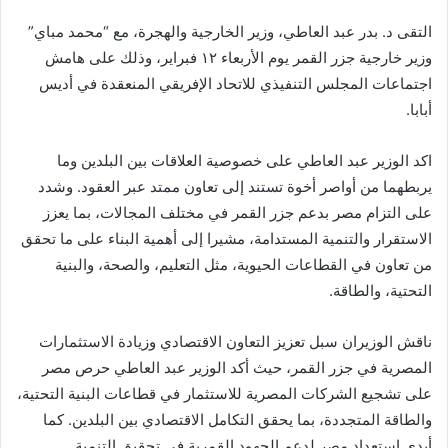
التقى د. بدر عبد العاطي، وزير الخارجية والهجرة، مع “محمد مباي”
وزير خارجية جزر القمر يوم الأربعاء ١٢ فبراير، وذلك على هامش
اجتماعات المجلس التنفيذي للاتحاد الإفريقي المنعقدة في أديس
أبابا.
اكد الوزير عبد العاطي على خصوصية العلاقات بين البلدين وما
يربطهما من أواصر أخوة تستند إلى تعاون ممتد عبر العقود. وشدد
على التزام مصر بدعم جزر القمر في مختلف المجالات، بما يعزز
الاستقرار والتنمية المستدامة، مشيرا إلى أهمية البناء على ما تحقق
من تعاون في القطاعات الحيوية، مثل التعليم، والصحة، والبنية
التحتية، والطاقة.
ناقش الوزيران سبل تعزيز التعاون الاقتصادي وزيادة الاستثمارات
المصرية في جزر القمر، حيث أكد الوزير عبد العاطي حرص مصر
على تشجيع الشركات المصرية للاستثمار في قطاعات البنية التحتية،
والطاقة المتجددة، بما يحقق التكامل الاقتصادي بين البلدين. كما
أبدى استعداد مصر لدعم الجهود القمرية في تحقيق التنمية