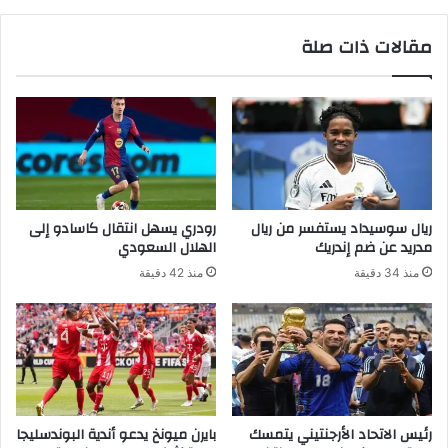
مقالات ذات صلة
ريال سوسيداد يستفسر من ريال
رودري يسهل انتقال كاسادو إلى
مدريد عن ضم إندريك
الهلال السعودي
منذ 34 دقيقة
منذ 42 دقيقة
رئيس الاتحاد الأرجنتيني يتمسك
بايرن ميونخ يدعو أندية البوندسليجا