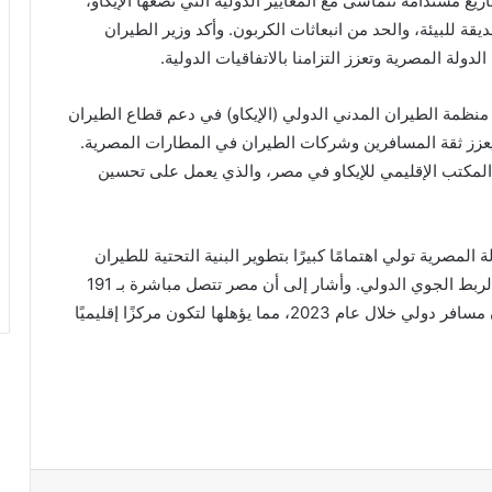
ريع مستدامة تتماشى مع المعايير الدولية التي تضعها الإيكاو،
قة للبيئة، والحد من انبعاثات الكربون. وأكد وزير الطيران
دولة المصرية وتعزز التزامنا بالاتفاقيات الدولية.
 منظمة الطيران المدني الدولي (الإيكاو) في دعم قطاع الطيران
ا يعزز ثقة المسافرين وشركات الطيران في المطارات المصرية.
 المكتب الإقليمي للإيكاو في مصر، والذي يعمل على تحسين
المصرية تولي اهتمامًا كبيرًا بتطوير البنية التحتية للطيران
المدنى، بما في ذلك توسيع وتحديث المطارات لتعزيز الربط الجوي الدولي. وأشار إلى أن مصر تتصل مباشرة بـ 191
مطارًا دوليًا عبر 72 دولة، وسجلت أكثر من 17.2 مليون مسافر دولي خلال عام 2023، مما يؤهلها لتكون مركزًا إقليميًا
ريست
بوكيت
Odnoklassniki
مشاركة عبر البريد
طباعة