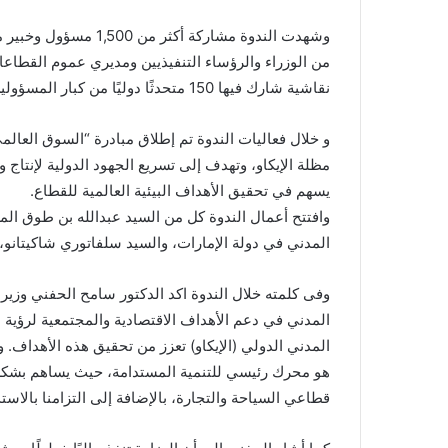
من الوزراء والرؤساء التنفيذيين ومديري عموم القطاع
نقاشية شارك فيها 150 متحدثًا دوليًا من كبار المسؤولين والخبراء في مجالات الطيران والتكنولوجيا والاستدامة.
و خلال فعاليات الندوة تم إطلاق مبادرة “السوق العال
مظلة الإيكاو، وتهدف إلى تسريع الجهود الدولية لإنتاج
يسهم في تحقيق الأهداف البيئية العالمية للقطاع.
وافتتح أعمال الندوة كل من السيد عبدالله بن طوق الم
المدني في دولة الإمارات، والسيد سلفاتوري شاكيتانو،
وفى كلمته خلال الندوة اكد الدكتور سامح الحفني وزير 
المدني الدولي (الإيكاو) تعزز من تحقيق هذه الأهداف
هو محرك رئيسي للتنمية المستدامة، حيث يساهم بشكل 
قطاعي السياحة والتجارة، بالإضافة إلى التزامنا بالاستدا