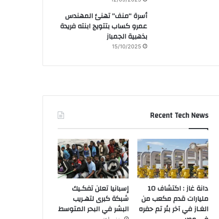
أسرة “منف” تهنئ المهندس
عمرو كساب بتتويج ابنته فريدة
بذهبية الجمباز
15/10/2025
Recent Tech News
دانة غاز : اكتشاف 10
إسبانيا تعلن تفكـيك
مليارات قدم مكعب من
شبكة كبرى لتهـريب
الغـاز في آخر بئر تم حفره
البشر في البحر المتوسط