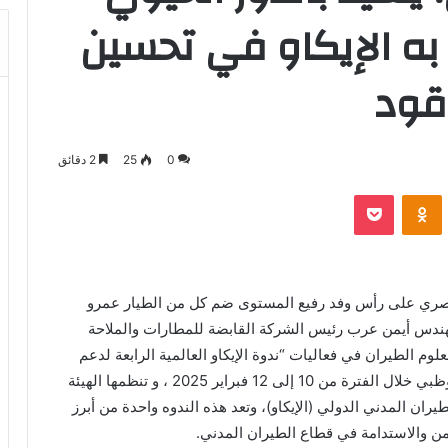
به الإيكاو في تحسين
قود
0
25
2 دقائق
بوكيت
Odnoklassniki
مصري على رأس وفد رفيع المستوى ضم كل من الطيار عمرو
ندس أيمن عرب رئيس الشركة القابضة للمطارات والملاحة
وم الطيران في فعاليات “ندوة الإيكاو العالمية الرابعة لدعم
التنفيذ 2025” (GISS 2025)، التي تستضيفها مدينة أبوظبي خلال الفترة من 10 إلى 12 فبراير 2025 ، و تنظمها الهيئة
طيران المدني الدولي (الإيكاو)، وتعد هذه الندوه واحدة من أبرز
أمن والاستدامة في قطاع الطيران المدني.