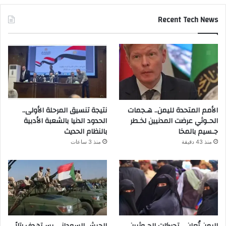
Recent Tech News
الأمم المتحدة لليمن.. هـجمات
نتيجة تنسيق المرحلة الأولى..
الحـوثي عرضت المدنيين لخـطر
الحدود الدنيا بالشعبة الأدبية
جـسيم بالمخا
بالنظام الحديث
منذ 43 دقيقة
منذ 3 ساعات
اليمن تُعلن .. تحركات الحـوثيين
الجيش السوداني يسـتهدف رتلاً