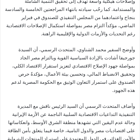
وإصلاحات هيكلية واسعة تهدف إلى تحقيق التنمية الشاملة
والمستدامة. كما رحّب سيادته بانتهاء المراجعتين الخامسة والسادسة
بنجاح واعتمادهما من المجلس التنفيذي للصندوق في فبراير
الماضي، مؤكداً التزام مصر بمواصلة استكمال الإصلاحات الاقتصادية
رغم التحديات والأزمات الدولية والإقليمية الراهنة.
وأوضح السفير محمد الشناوي، المتحدث الرسمي، أن السيدة
جورجيفا أشادت بالإرادة السياسية القوية وبالتزام مصر الجاد
بمواصلة جهود الإصلاح الاقتصادي لتعزيز استقرار الاقتصاد الكلي،
وتحقيق الانضباط المالي، وتحسين بيئة الأعمال، مؤكدةً حرص
الصندوق على استمرار التعاون الوثيق مع الحكومة المصرية لدعم
هذه الجهود.
وأضاف المتحدث الرسمي أن السيد الرئيس ناقش مع المديرة
التنفيذية التداعيات الاقتصادية السلبية الناجمة عن الأزمة الإيرانية
وحالة عدم اليقين التي تشهدها منطقة الشرق الأوسط، وانعكاساتها
على اقتصاديات مصر والدول النامية، خاصة فيما يتعلق بأمن الطاقة
والأمن الغذائي في الدول المعتمدة على استيراد المنتجات البترولية