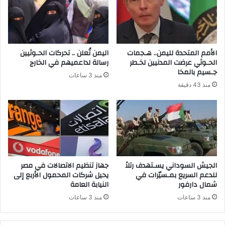
الأمم المتحدة لليمن.. هـجمات
اليمن تُعلن .. تحركات الحـوثيين
الحـوثي عرضت المدنيين لخـطر
رسالة لداعميهم في الخارج
جـسيم بالمخا
منذ 3 ساعات
منذ 43 دقيقة
الجيش السوداني يسـتهدف رتلاً
جهاز تنظيم الاتصالات في مصر
للدعم السريع بمـسيّرات في
يحيل شركات المحمول الأربع إلى
شمال دارفور
النيابة العامة
منذ 3 ساعات
منذ 3 ساعات