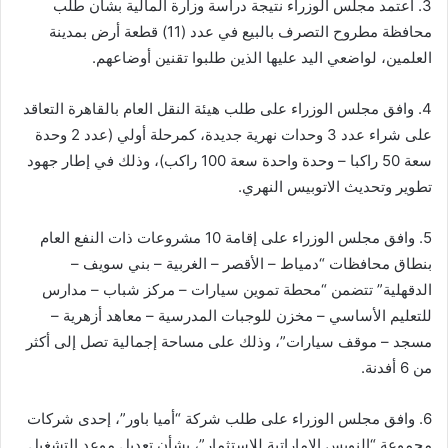
3. اعتمد مجلس الوزراء نتيجة دراسة وزارة المالية بشأن طلب
محافظة مطروح التصرف بالبيع في عدد (11) قطعة أرض بمدينة
العلمين، لواضعي اليد عليها الذين طلبوا تقنين أوضاعهم.
4. وافق مجلس الوزراء على طلب هيئة النقل العام بالقاهرة التعاقد
على شراء عدد 3 وحدات نهرية جديدة، كمرحلة أولي (عدد 2 وحدة
سعة 50 راكبا – وحدة واحدة سعة 100 راكب)، وذلك في إطار جهود
تطوير وتحديث الاتوبيس النهري.
5. وافق مجلس الوزراء على إقامة 10 مشروعات ذات النفع العام
بنطاق محافظات “دمياط – الأقصر – الغربية – بني سويف –
الدقهلية” تتضمن “محطة تموين سيارات – مركز شباب – مدارس
للتعليم الأساسي – مخزن للوجبات المدرسية – معاهد أزهرية –
مسجد – موقف سيارات”، وذلك على مساحة إجمالية تصل إلى أكثر
من 6 أفدنة.
6. وافق مجلس الوزراء على طلب شركة “أميا باور”، إحدى شركات
مجموعة “النويس الإماراتية للاستثمار”، بشأن تعديل موعد التشغيل