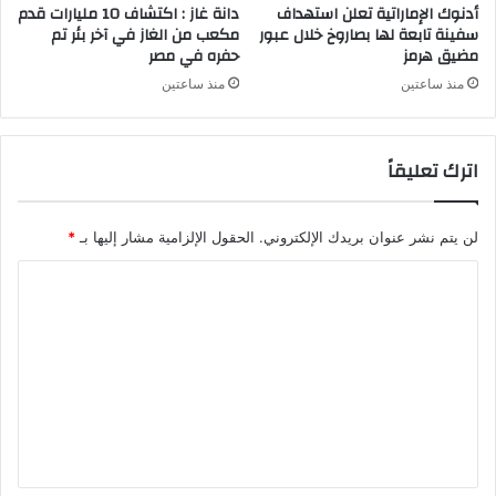
أدنوك الإماراتية تعلن استهداف
دانة غاز : اكتشاف 10 مليارات قدم
سفينة تابعة لها بصاروخ خلال عبور
مكعب من الغاز في آخر بئر تم
مضيق هرمز
حفره في مصر
منذ ساعتين
منذ ساعتين
اترك تعليقاً
لن يتم نشر عنوان بريدك الإلكتروني.
الحقول الإلزامية مشار إليها بـ
*
ا
ل
ت
ع
ل
ي
ق